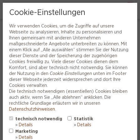
Cookie-Einstellungen
Wir verwenden Cookies, um die Zugriffe auf unsere
Ein professioneller Hörtest vor Ort
Webseite zu analysieren, Inhalte zu personalisieren und
Ihnen gemeinsam mit anderen Unternehmen
ist durch nichts zu ersetzen
maßgeschneiderte Angebote unterbreiten zu können. Mit
einem Klick auf „Alle auswählen“ stimmen Sie der Nutzung
Halten Sie einen Moment inne und beantworten Sie sich selbst
dieser Dienste und der Speicherung der zugehörigen
die folgenden Fragen: Fällt es Ihnen mitunter schwer,
Cookies freiwillig zu. Viele dieser Cookies dienen dem
Gesprächspartner genau zu verstehen? Bemerken Ihre
Komfort, sind aber technisch nicht notwendig. Sie können
Familienangehörigen, dass der Fernseher zu laut eingestellt
der Nutzung in den
Cookie Einstellungen
unten im Footer
ist? Überhören Sie manchmal das Klingeln des Telefons oder
dieser Webseite jederzeit widersprechen und dort Ihre
das Läuten an der Wohnungstür? Und konnte darüber hinaus
Cookies verwalten.
unser rasch durchzuführender Online-Hörtest Ihren Verdacht
Die technisch notwendigen (essentiellen) Cookies bleiben
erhärten, dass die Leistungsfähigkeit Ihres Hörvermögens
auch aktiv, wenn Sie „Alle ablehnen“ anklicken. Die
möglicherweise eingeschränkt ist?
rechtliche Grundlage erläutern wir in unseren
Datenschutzhinweisen
.
Deuten bei Ihnen alle Zeichen auf einen schleichenden oder
einen akuten Hörverlust hin, heißt es, nicht zögern, sondern
technisch notwendig
Statistik
handeln. Kommen Sie am besten umgehend zu uns und lassen
»
Details
»
Details
Sie durch einen professionellen Hörtest feststellen, ob und in
Marketing
welchem Maße Ihr Hörvermögen eingeschränkt sein kann. Sie
»
Details