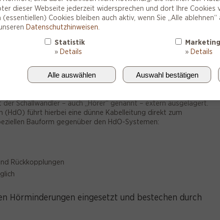
er dieser Webseite jederzeit widersprechen und dort Ihre Cookies 
(essentiellen) Cookies bleiben auch aktiv, wenn Sie „Alle ablehnen“ a
 unseren
Datenschutzhinweisen
.
Infos & Zubehör
Service
Statistik
Marketin
»
Details
»
Details
Alle auswählen
Auswahl bestätigen
ist der Schallwandler – auch „Hörer“ genannt – extern ausgelagert.
n (HdO) führt hierbei eine dünne Kabelleitung direkt zum
speziellen Bauform gegenüber den HdO-Systemen:
 und Rückkopplungen
glich
gen Hörminderungen eingesetzt und bestechen durch