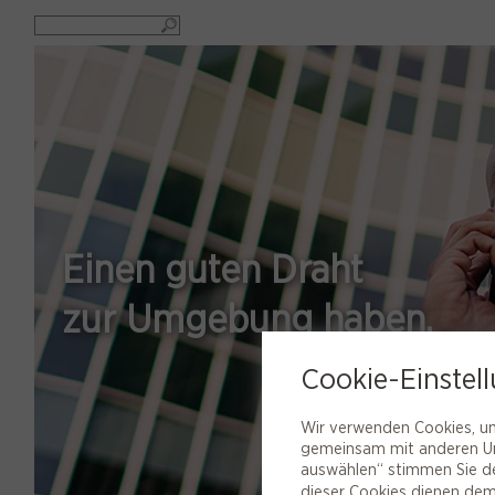
Einen guten Draht
zur Umgebung haben.
Cookie-Einstel
Wir verwenden Cookies, um 
gemeinsam mit anderen Unt
auswählen“ stimmen Sie de
dieser Cookies dienen dem