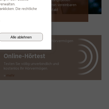
» Öffnungszeiten
verwalten.
» Termin vereinbaren
nklicken. Die rechtliche
» Kontakt
g
Alle ablehnen
Finden Sie heraus, wie gut Ihr Hörvermögen
ist.
Online-Hörtest
Testen Sie völlig unverbindlich und
kostenlos Ihr Hörvermögen.
»
mehr