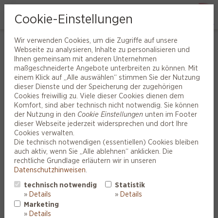
Cookie-Einstellungen
Wir verwenden Cookies, um die Zugriffe auf unsere
Hörprobleme individuell lösen –
Webseite zu analysieren, Inhalte zu personalisieren und
Ihnen gemeinsam mit anderen Unternehmen
fachgerecht und ganz auf Sie
maßgeschneiderte Angebote unterbreiten zu können. Mit
zugeschnitten
einem Klick auf „Alle auswählen“ stimmen Sie der Nutzung
dieser Dienste und der Speicherung der zugehörigen
Cookies freiwillig zu. Viele dieser Cookies dienen dem
So spezifisch wie die Ohren sind auch die Probleme, die sich
Komfort, sind aber technisch nicht notwendig. Sie können
beim Hören ergeben können. Der eine nimmt alles nur noch
der Nutzung in den
Cookie Einstellungen
unten im Footer
gedämpft wahr – als hätte jemand die Lautstärke der Welt still
dieser Webseite jederzeit widersprechen und dort Ihre
und heimlich leiser gedreht. Der andere mag nur
Cookies verwalten.
Schwierigkeiten haben, die leisen Töne herauszuhören,
Die technisch notwendigen (essentiellen) Cookies bleiben
während die lauten Töne problemlos ans Ohr gelangen.
auch aktiv, wenn Sie „Alle ablehnen“ anklicken. Die
Vielleicht bereiten auch nur Zischlaute arge Probleme, gehen
rechtliche Grundlage erläutern wir in unseren
stumme Konsonanten im Gesprochenen unter oder kommt
Datenschutzhinweisen
.
nur noch ein Stimmengewirr mit verzerrten oder undeutlichen
Worten an. Ob so oder so – letztlich wird es mühsam oder gar
technisch notwendig
Statistik
unmöglich, alles Gesagte zu verstehen und längere Gespräche
»
Details
»
Details
im größeren Kreise zu führen.
Marketing
»
Details
Jedes einzelne Hörproblem für sich verlangt daher nach einer